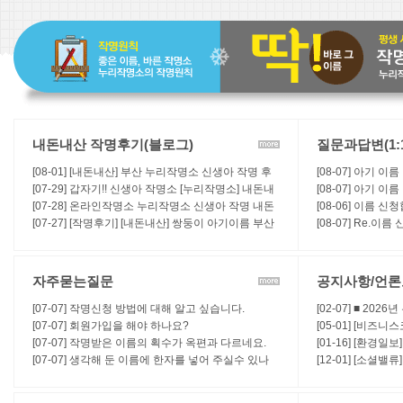
내돈내산 작명후기(블로그)
질문과답변(1:
[08-01] [내돈내산] 부산 누리작명소 신생아 작명 후
[08-07] 아기 
기 | 사주까지 봐주는 작명소
[07-29] 갑자기!! 신생아 작명소 [누리작명소] 내돈내
[08-07] 아기 이
산 작명후기
[07-28] 온라인작명소 누리작명소 신생아 작명 내돈
[08-06] 이름 
내산 후기!
[07-27] [작명후기] [내돈내산] 쌍둥이 아기이름 부산
[08-07] Re.이
누리작명소 비대면으로 결정완료 후기
자주묻는질문
공지사항/언
[07-07] 작명신청 방법에 대해 알고 싶습니다.
[02-07] ■ 20
[07-07] 회원가입을 해야 하나요?
[05-01] [비즈
[07-07] 작명받은 이름의 획수가 옥편과 다르네요.
작명법에 대하여
[01-16] [환경일
[07-07] 생각해 둔 이름에 한자를 넣어 주실수 있나
작명, 개명 등 좋
[12-01] [소셜
요?
누리작명소, "신