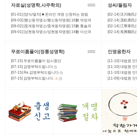
자료실(성명학,사주학외)
성씨/돌림자
[01-01] [양식/절차] ■ 온라인 개명 신청하는 방법
[02-14] 沃川陸氏
[09-03] [행신동작명소/행신동작명원] 16數 덕망격
급제자 / 항렬표 /
[02-14] 茂松庾
(德望格), 유재운(裕財運) - (吉)
[09-02] [중계동작명소/중계동작명원] 15數 통솔격
항렬표 / 본관연혁 
[02-14] 江華韋
(統率格), 복수운(福壽運) - (吉)
[09-01] [성현동작명소/성현동작명원] 14數 이산격
표 / 본관연혁 / 
[02-14] 長興魏
(離散格), 방랑운(放浪運)
표 / 본관연혁 / 
무료이름풀이(정통성명학)
인명용한자
[07-15] 무료이름풀이 임시중단
[11-10] 대법원 
[07-15] 감명부탁드립니다
[11-10] 대법원 
[07-15] Re.감명부탁드립니다
[11-10] 대법원 
[07-15] 감명부탁드립니다.
[11-09] 대법원 
[
1
]